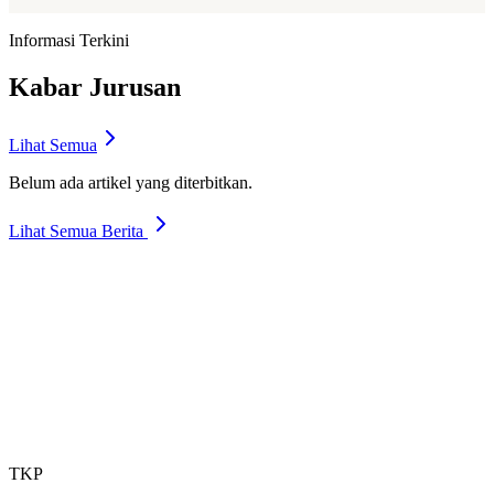
Profil Jurusan
Lihat Guru & Pegawai
Informasi Terkini
Kabar Jurusan
Lihat Semua
Belum ada artikel yang diterbitkan.
Lihat Semua Berita
Kirim
TKP