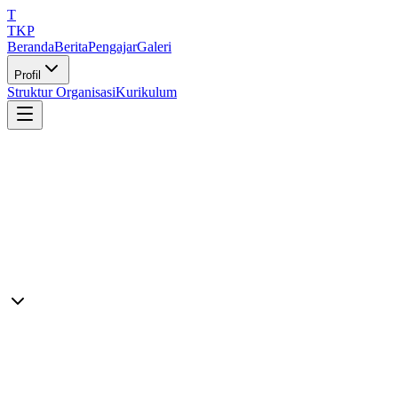
T
TKP
Beranda
Berita
Pengajar
Galeri
Profil
Struktur Organisasi
Kurikulum