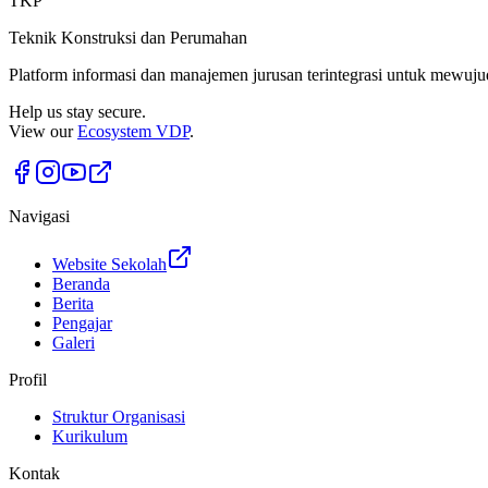
TKP
Teknik Konstruksi dan Perumahan
Platform informasi dan manajemen jurusan terintegrasi untuk mewuju
Help us stay secure.
View our
Ecosystem VDP
.
Navigasi
Website Sekolah
Beranda
Berita
Pengajar
Galeri
Profil
Struktur Organisasi
Kurikulum
Kontak